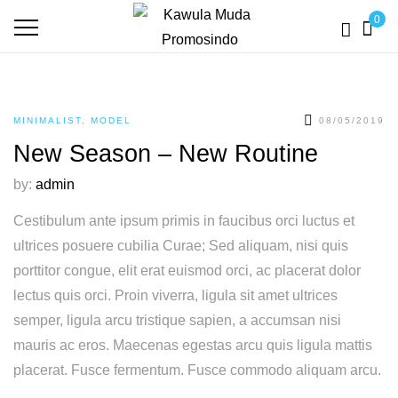
0
MINIMALIST
,
MODEL
08/05/2019
New Season – New Routine
by:
admin
Cestibulum ante ipsum primis in faucibus orci luctus et
ultrices posuere cubilia Curae; Sed aliquam, nisi quis
porttitor congue, elit erat euismod orci, ac placerat dolor
lectus quis orci. Proin viverra, ligula sit amet ultrices
semper, ligula arcu tristique sapien, a accumsan nisi
mauris ac eros. Maecenas egestas arcu quis ligula mattis
placerat. Fusce fermentum. Fusce commodo aliquam arcu.