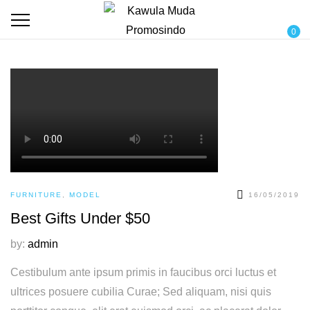
0
FURNITURE
,
MODEL
16/05/2019
Best Gifts Under $50
by:
admin
Cestibulum ante ipsum primis in faucibus orci luctus et
ultrices posuere cubilia Curae; Sed aliquam, nisi quis