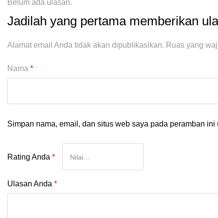
Belum ada ulasan.
Jadilah yang pertama memberikan u
Alamat email Anda tidak akan dipublikasikan.
Ruas yang waj
Nama
*
Simpan nama, email, dan situs web saya pada peramban ini 
Rating Anda
*
Ulasan Anda
*