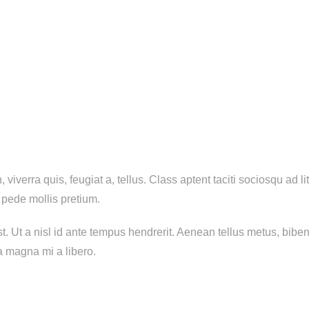
iverra quis, feugiat a, tellus. Class aptent taciti sociosqu ad 
 pede mollis pretium.
st. Ut a nisl id ante tempus hendrerit. Aenean tellus metus, bi
a magna mi a libero.