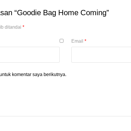
lasan “Goodie Bag Home Coming”
ib ditandai
*
Email
*
untuk komentar saya berikutnya.