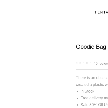
TENT
Goodie Bag
( 0 review
There is an obsess
created a plastic w
In Stock
Free delivery av
Sale 30% Off U