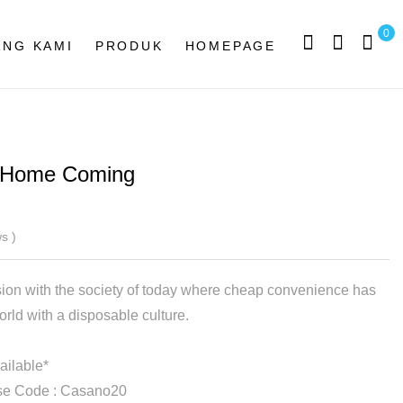
0
ANG KAMI
PRODUK
HOMEPAGE
 Home Coming
s )
ion with the society of today where cheap convenience has
orld with a disposable culture.
ailable*
se Code : Casano20