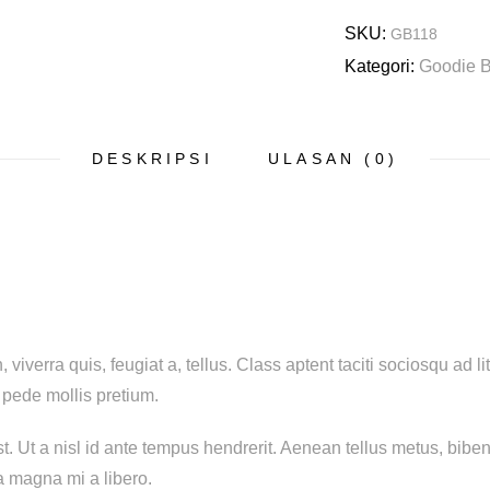
SKU:
GB118
Kategori:
Goodie 
DESKRIPSI
ULASAN (0)
iverra quis, feugiat a, tellus. Class aptent taciti sociosqu ad 
 pede mollis pretium.
st. Ut a nisl id ante tempus hendrerit. Aenean tellus metus, bi
a magna mi a libero.