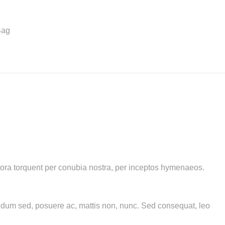
Bag
litora torquent per conubia nostra, per inceptos hymenaeos.
bendum sed, posuere ac, mattis non, nunc. Sed consequat, leo