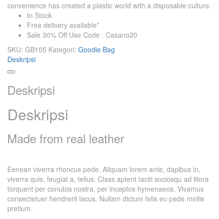
convenience has created a plastic world with a disposable culture.
In Stock
Free delivery available*
Sale 30% Off Use Code : Casano20
SKU:
GB105
Kategori:
Goodie Bag
Deskripsi
Deskripsi
Deskripsi
Made from real leather
Eenean viverra rhoncus pede. Aliquam lorem ante, dapibus in,
viverra quis, feugiat a, tellus. Class aptent taciti sociosqu ad litora
torquent per conubia nostra, per inceptos hymenaeos. Vivamus
consectetuer hendrerit lacus. Nullam dictum felis eu pede mollis
pretium.