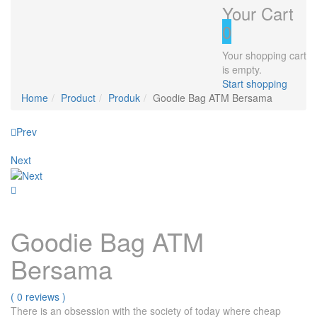
Your Cart
0
Your shopping cart
is empty.
Start shopping
Home
Product
Produk
Goodie Bag ATM Bersama
Product
Prev
navigation
Next
Goodie Bag ATM
Bersama
( 0 reviews )
There is an obsession with the society of today where cheap