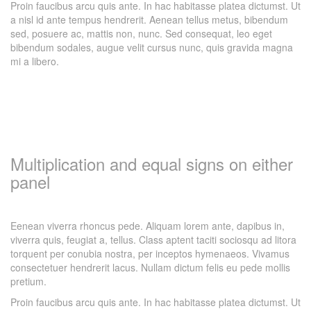
Proin faucibus arcu quis ante. In hac habitasse platea dictumst. Ut
a nisl id ante tempus hendrerit. Aenean tellus metus, bibendum
sed, posuere ac, mattis non, nunc. Sed consequat, leo eget
bibendum sodales, augue velit cursus nunc, quis gravida magna
mi a libero.
Multiplication and equal signs on either
panel
Eenean viverra rhoncus pede. Aliquam lorem ante, dapibus in,
viverra quis, feugiat a, tellus. Class aptent taciti sociosqu ad litora
torquent per conubia nostra, per inceptos hymenaeos. Vivamus
consectetuer hendrerit lacus. Nullam dictum felis eu pede mollis
pretium.
Proin faucibus arcu quis ante. In hac habitasse platea dictumst. Ut