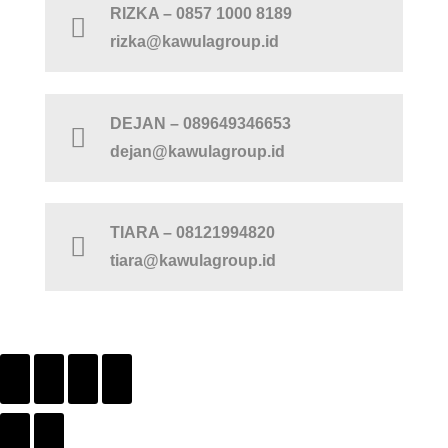
RIZKA – 0857 1000 8189
rizka@kawulagroup.id
DEJAN – 089649346653
dejan@kawulagroup.id
TIARA – 08121994820
tiara@kawulagroup.id