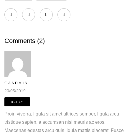
Comments (2)
CAADMIN
20/05/2019
REPLY
Proin viverra, ligula sit amet ultrices semper, ligula arcu
tristique sapien, a accumsan nisi mauris ac eros.
Maecenas egestas arcu quis ligula mattis placerat. Fusce