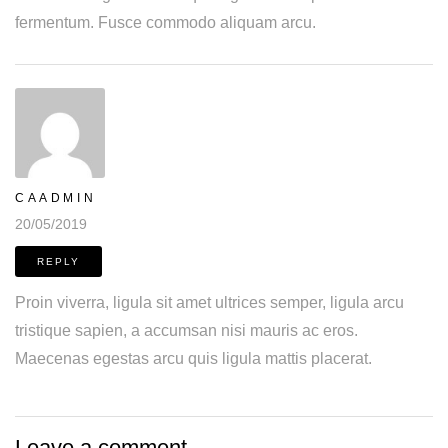
fermentum. Fusce commodo aliquam arcu.
CAADMIN
20/05/2019
REPLY
Proin viverra, ligula sit amet ultrices semper, ligula arcu
tristique sapien, a accumsan nisi mauris ac eros.
Maecenas egestas arcu quis ligula mattis placerat.
Leave a comment