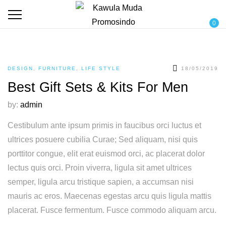
0
DESIGN
,
FURNITURE
,
LIFE STYLE
18/05/2019
Best Gift Sets & Kits For Men
by:
admin
Cestibulum ante ipsum primis in faucibus orci luctus et
ultrices posuere cubilia Curae; Sed aliquam, nisi quis
porttitor congue, elit erat euismod orci, ac placerat dolor
lectus quis orci. Proin viverra, ligula sit amet ultrices
semper, ligula arcu tristique sapien, a accumsan nisi
mauris ac eros. Maecenas egestas arcu quis ligula mattis
placerat. Fusce fermentum. Fusce commodo aliquam arcu.