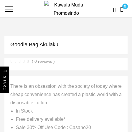
0
Goodie Bag Akulaku
( 0 reviews )
SHARE
There is an obsession with the society of today where
cheap convenience has created a plastic world with a
disposable culture.
In Stock
Free delivery available*
Sale 30% Off Use Code : Casano20