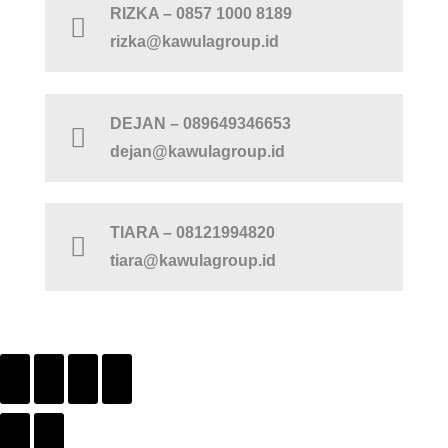
RIZKA – 0857 1000 8189
rizka@kawulagroup.id
DEJAN – 089649346653
dejan@kawulagroup.id
TIARA – 08121994820
tiara@kawulagroup.id